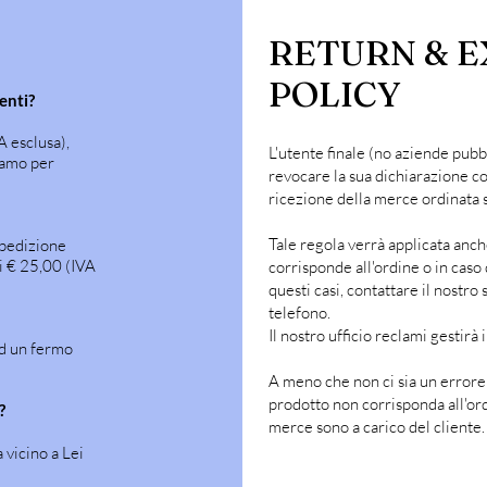
RETURN & 
POLICY
enti?
A esclusa),
L'utente finale (no aziende pubb
iamo per
revocare la sua dichiarazione co
ricezione della merce ordinata 
Tale regola verrà applicata anch
spedizione
i € 25,00 (IVA
corrisponde all'ordine o in caso 
questi casi, contattare il nostro 
telefono.
Il nostro ufficio reclami gestirà 
ad un fermo
A meno che non ci sia un errore
prodotto non corrisponda all'ordi
?
merce sono a carico del cliente.
a vicino a Lei