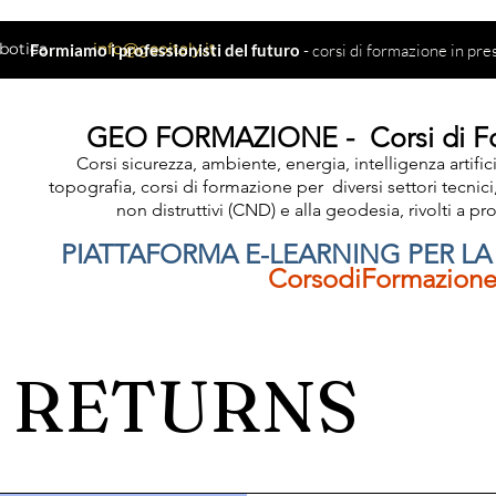
botica
info@geoitaly.it
Formiamo i professionisti del futuro
- corsi di formazione in pr
GEO FORMAZIONE - Corsi di For
Corsi sicurezza, ambiente, energia, intelligenza artific
topografia, corsi di formazione per diversi settori tecnici
non distruttivi (CND) e alla geodesia, rivolti a pro
PIATTAFORMA E-LEARNING PER L
CorsodiFormazione
& RETURNS