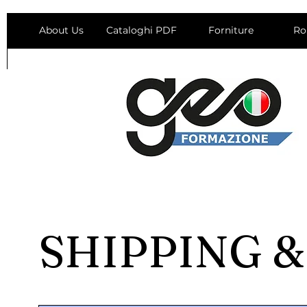
About Us
Cataloghi PDF
Forniture
Ro
SHIPPING 